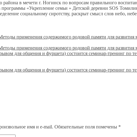
го района в мечети г. Ногинск по вопросам правильного воспи
ь программы «Укрепление семьи » Детской деревни SOS Томилин
ление социальному сиротству, раскрыт смысл слов небо, небеса
: «Методы применения содержимого родовой памяти для развити
: «Методы применения содержимого родовой памяти для развити
ерерывом для общения и фуршета) состоится семинар-тренинг по 
ерерывом для общения и фуршета) состоится семинар-тренинг по 
роизвольное имя и e-mail.
Обязательные поля помечены
*