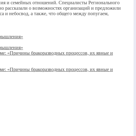
тания и семейных отношений. Специалисты Регионального
о рассказали о возможностях организаций и предложили
 и небосвод, а также, что общего между попугаем,
я мышления»
я мышления»
теме: «Причины бракоразводных процессов, их явные и
теме: «Причины бракоразводных процессов, их явные и