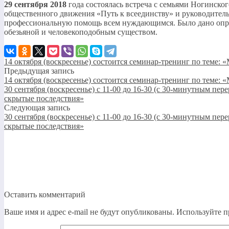
29 сентября 2018
года состоялась встреча с семьями Ногинско
общественного движения «Путь к всеединству» и руководител
профессиональную помощь всем нуждающимся. Было дано опреде
обезьяной и человекоподобным существом.
14 октября (воскресенье) состоится семинар-тренинг по теме
Предыдущая запись
14 октября (воскресенье) состоится семинар-тренинг по теме
30 сентября (воскресенье) с 11-00 до 16-30 (с 30-минутным п
скрытые последствия»
Следующая запись
30 сентября (воскресенье) с 11-00 до 16-30 (с 30-минутным п
скрытые последствия»
Оставить комментарий
Ваше имя и адрес e-mail не будут опубликованы. Используйте п