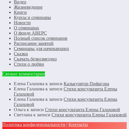
Видео
Жизневедение
Книги
Курсы и семинары
Новости
О семинарах
О фонде АВЕРС
Полный список семинаров
Расписание занятий
Семинары для начинающих
Сказки
Скачать безвозмездно
Стихи о любви
Свежие комментарии
Елена Галахова
к записи
Калькулятор Пифагора
Елена Галахова
к записи
Стихи консультанта Елены
Галаховой
Елена Галахова
к записи
Стихи консультанта Елены
Галаховой
Ольга
к записи
Стихи консультанта Елены Галаховой
Светлана
к записи
Стихи консультанта Елены Галаховой
Политика конфиденциальности
|
Контакты