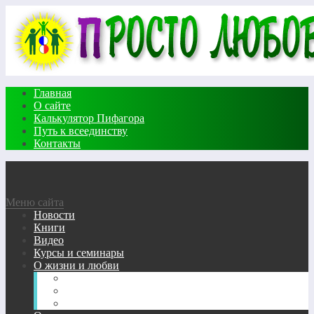
Главная
О сайте
Калькулятор Пифагора
Путь к всеединству
Контакты
Меню сайта
Новости
Книги
Видео
Курсы и семинары
О жизни и любви
Жизневедение
Сказки
Стихи о любви