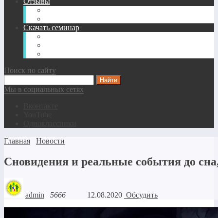
Отзывы
О семинарах
О фонде АВЕРС
Скачать семинар
Полный список семинаров
Семинары для начинающих
Скачать безвозмездно
Поиск по сайту
Мы в социальных сетях
Вконтакте
YouTube
Одноклассники
Главная
Новости
Сновидения и реальные события до сна,
admin
5666
12.08.2020
Обсудить