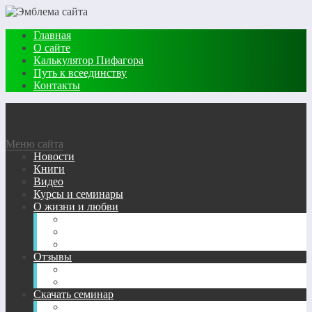
Главная
О сайте
Калькулятор Пифагора
Путь к всеединству
Контакты
Меню сайта
Новости
Книги
Видео
Курсы и семинары
О жизни и любви
Жизневедение
Сказки
Стихи о любви
Отзывы
О семинарах
О фонде АВЕРС
Скачать семинар
Полный список семинаров