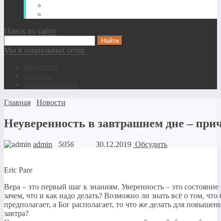
Семинары для начинающих
Скачать безвозмездно
Поиск по сайту
Мы в социальных сетях
Вконтакте
YouTube
Одноклассники
Главная
Новости
Неуверенность в завтрашнем дне – при
admin
5056
30.12.2019
Обсудить
Eric Pare
Вера – это первый шаг к знаниям. Уверенность – это состояни
зачем, что и как надо делать? Возможно ли знать всё о том, чт
предполагает, а Бог располагает, то что же делать для повыше
завтра?