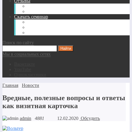
Отзывы
О семинарах
О фонде АВЕРС
Скачать семинар
Полный список семинаров
Семинары для начинающих
Скачать безвозмездно
Поиск по сайту
Мы в социальных сетях
Вконтакте
YouTube
Одноклассники
Главная
Новости
Вредные, полезные вопросы и ответы
как визитная карточка
admin
4881
12.02.2020
Обсудить