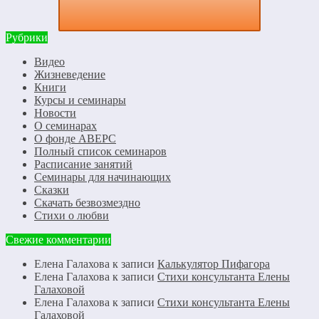
Рубрики
Видео
Жизневедение
Книги
Курсы и семинары
Новости
О семинарах
О фонде АВЕРС
Полный список семинаров
Расписание занятий
Семинары для начинающих
Сказки
Скачать безвозмездно
Стихи о любви
Свежие комментарии
Елена Галахова
к записи
Калькулятор Пифагора
Елена Галахова
к записи
Стихи консультанта Елены
Галаховой
Елена Галахова
к записи
Стихи консультанта Елены
Галаховой