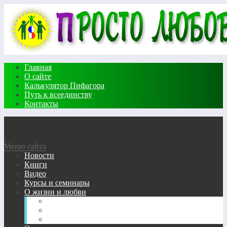
Главная
О сайте
Калькулятор Пифагора
Путь к всеединству
Контакты
Меню сайта
Новости
Книги
Видео
Курсы и семинары
О жизни и любви
Жизневедение
Сказки
Стихи о любви